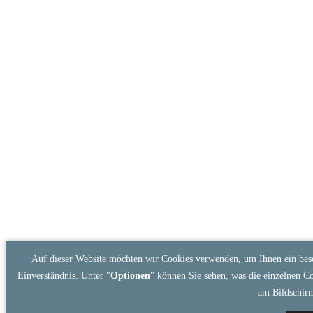
Auf dieser Website möchten wir Cookies verwenden, um Ihnen ein beso
Einverständnis. Unter "
Optionen
" können Sie sehen, was die einzelnen C
am Bildschir